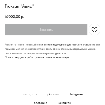
Рюкзак "Авиа"
69000,00
р.
Заказать
Рюкзак из черной коровьей кожи, внутри подкладка и два кармана, отделение для
термоса, молния riri, карман мягкий вдоль спины для компьютера, лямки мягкие,
дно уплотнено, патинированная латунная фурнитура.
Полностью ручная работа, в единственном экземпляре.
Instagram
pinterest
telegram
доставка
контакты